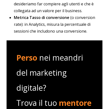
desideriamo far compiere agli utenti e che è
collegata ad un valore per il business.
Metrica Tasso di conversione
(o conversion
rate): in Analytics, misura la percentuale di
sessioni che includono una conversione.
Perso
nei meandri
del marketing
digitale?
Trova il tuo
mentore