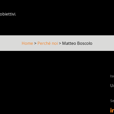
biettivi.
Home
>
Perché noi
>
Matteo Boscolo
Is
Un
Se