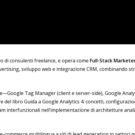
tivo di consulenti freelance, e opera come
Full-Stack Markete
advertising, sviluppo web e integrazione CRM, combinando str
e—Google Tag Manager (client e server-side), Google Analy
e del libro
Guida a Google Analytics 4: concetti, configurazio
 interfunzionali nell’implementazione di architetture analit
 e-commerce multilingua a siti di lead generation in settori 