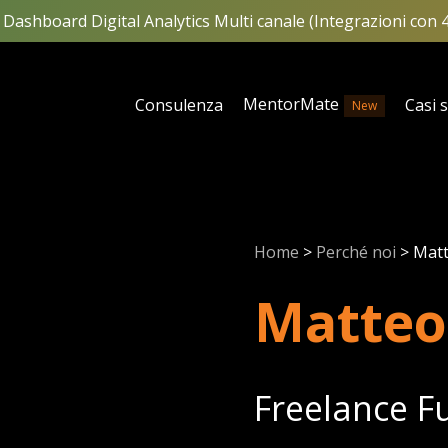
Dashboard Digital Analytics Multi canale (Integrazioni con 
MentorMate
Consulenza
Casi 
New
Home
>
Perché noi
>
Matt
Matteo
Freelance F