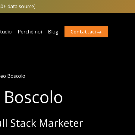
40+ data source)
studio
Perché noi
Blog
Contattaci
eo Boscolo
Boscolo
ull Stack Marketer