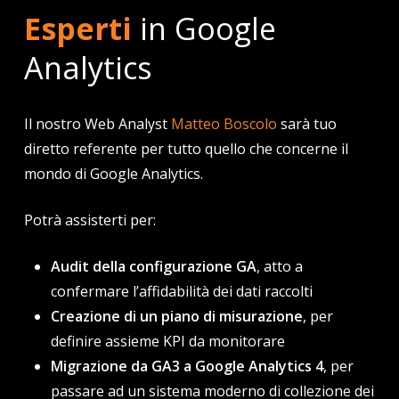
vuoi
risolvere i problemi di tracciamento
dei
Esperti
in Google
dati
vuoi
modificare l‘usabilità del tuo sito
in
Analytics
funzione delle conversioni, basandoti sui dati
vuoi
ottimizzare il budget
investito nelle
Il nostro Web Analyst
Matteo Boscolo
sarà tuo
campagne di digital advertising, email marketing
diretto referente per tutto quello che concerne il
o altro
mondo di Google Analytics.
vuoi
analizzare il funnel di vendita Ecommerce
o di lead generation
Potrà assisterti per:
vuoi
conoscere meglio i visitatori
del sito web
in termini anagrafici e di comportamento
Audit della configurazione GA
, atto a
vuoi capire se il sito web sta
contribuendo a
confermare l’affidabilità dei dati raccolti
perseguire
gli obiettivi aziendali
Creazione di un piano di misurazione
, per
vuoi essere sicuro di fare tutto questo avendo
definire assieme KPI da monitorare
una
gestione dei consensi al tracciamento a
Migrazione da GA3 a Google Analytics 4
, per
norma di legge
passare ad un sistema moderno di collezione dei