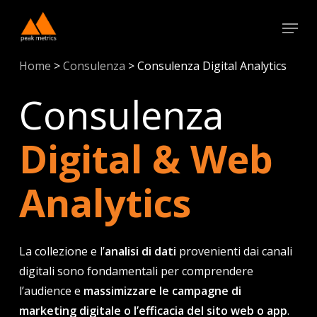
Skip
Menu
to
Close
main
Menu
Home
>
Consulenza
>
Consulenza Digital Analytics
content
Consulenza
Digital & Web
Analytics
La collezione e l’
analisi di dati
provenienti dai canali
digitali sono fondamentali per comprendere
l’audience e
massimizzare le campagne di
marketing digitale o l’efficacia del sito web o app
.