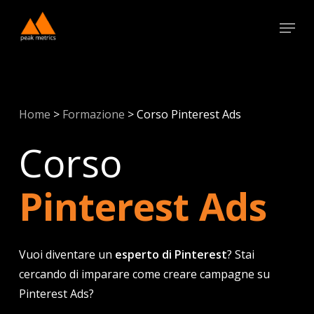
Skip
Menu
to
Close
main
Menu
content
Home
>
Formazione
>
Corso Pinterest Ads
Corso
Pinterest Ads
Vuoi diventare un
esperto di Pinterest
? Stai
cercando di imparare come creare campagne su
Pinterest Ads?