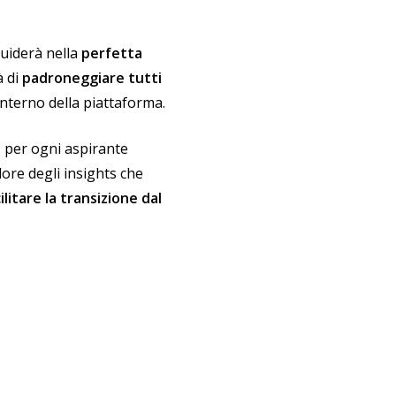
 guiderà nella
perfetta
à di
padroneggiare tutti
interno della piattaforma.
a
per ogni aspirante
lore degli insights che
ilitare la transizione dal