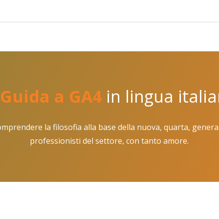
Guida a GA4
in lingua itali
mprendere la filosofia alla base della nuova, quarta, generazi
professionisti del settore, con tanto amore.
ics 4
l tag globale