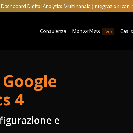
Dashboard Digital Analytics Multi canale (Integrazioni con 
MentorMate
Consulenza
Casi 
New
 Google
cs 4
figurazione e