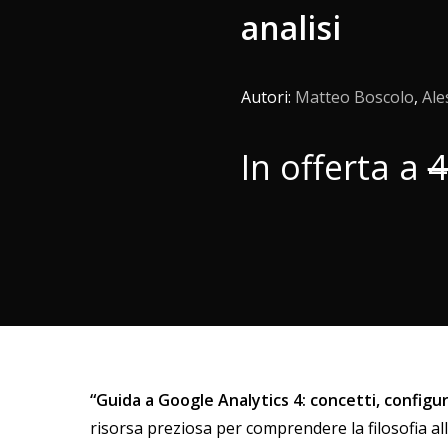
analisi
Autori:
Matteo Boscolo
,
Ale
In offerta a
4
“Guida a Google Analytics 4: concetti, configur
risorsa preziosa per comprendere la filosofia al