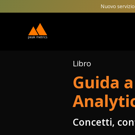
Skip
Nuovo servizio 
to
main
content
Libro
Guida a
Analyti
Concetti, con