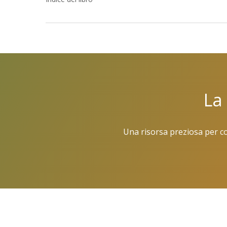
Introduzione
Concetti fondamentali
Lo stream di dati
Eventi
Metriche e dimensioni
La
Sessioni
Utenti (o Utenti attivi)
Metriche di coinvolgimento
Una risorsa preziosa per co
Conversioni
Predizioni
Configurazione e personalizzazione
Come installare GA4
Creazione della proprietà Google Analyt
Come installare lo stream web con i