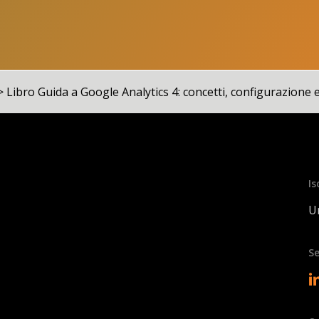
a utilizzare
ream web)
>
Libro Guida a Google Analytics 4: concetti, configurazione e
ti tramite Google Analytics 4 stesso
izzati tramite Google Tag Manager
ebugView
Is
Un
sistenti
Se
che ancora non esistono