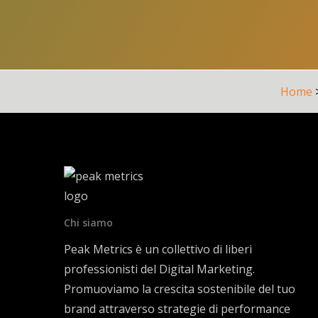
Definire l’identità report
Creare gli eventi
Come scegliere la tipologia evento d
Eventi raccolti automaticamente
Eventi di misurazione avanzata (st
Home
Eventi consigliati
Eventi personalizzati
Come creare eventi personalizza
Come tracciare eventi personal
Come testare gli eventi con D
Definizioni personalizzate
Creare le conversioni
Chi siamo
Come creare conversioni da eventi e
Peak Metrics è un collettivo di liberi
Come creare conversioni da eventi 
professionisti del Digital Marketing.
Come eliminare una conversione
Promuoviamo la crescita sostenibile del tuo
Valore di conversione
brand attraverso strategie di performance