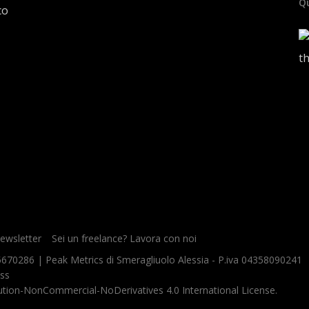
olo per app)
Qu
co
newsletter
Sei un freelance? Lavora con noi
670286 | Peak Metrics di Smeragliuolo Alessia - P.iva 04358090241
ss
tion-NonCommercial-NoDerivatives 4.0 International License
.