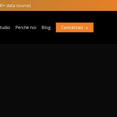
40+ data source)
studio
Perché noi
Blog
Contattaci