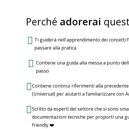
Come installare lo stream web co
Eseguire Google Analytics 4 e Univer
Come installare Google Analytics 4 
Perché
adorerai
quest
Aggiungere l’app alla console F
Installare l’SDK Google Analytic
Ti guiderà nell'apprendimento dei concetti 
Configurare il pannello di amministrazi
passare alla pratica
Impostazioni account
Impostazioni di condivisione
Contiene una guida alla messa a punto del
Gestione accessi all’account
passo
Cronologia delle modifiche dell’acc
Impostazioni proprietà
Contiene continui riferimenti alla precedente
Fuso orario dei report
(Universal) per aiutarti a familiarizzare con A
Valuta
Spostamento di proprietà
Scritto da esperti del settore che si sono sma
Eliminazione di proprietà
documentazioni tecniche per proporti una g
Gestione accessi alla proprietà
friendly ❤️