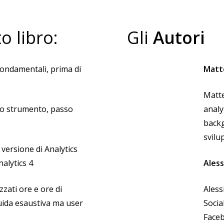
n Google Tag Manager
sal Analytics in parallelo
in un’App
o libro:
Gli
Autori
irebase
s for Firebase
fondamentali, prima di
Matt
one
Matte
lo strumento, passo
analy
backg
ount
svilu
 versione di Analytics
nalytics 4
Aless
zzati ore e ore di
Aless
uida esaustiva ma user
Socia
Faceb