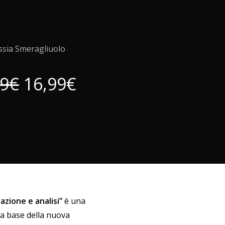
ssia Smeragliuolo
9€
16,99€
azione e analisi”
è una
la base della nuova