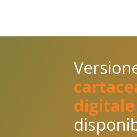
Impostazioni dello stream di dati
Misurazione avanzata (stream web)
API secret di Measurement Protoco
Altre impostazioni di codifica
Configurazione dei tag
Interdominio
Definizione Traffico interno
Version
Elenco dei referral indesiderati
Timeout sessione e coinvolgimento
Impostazioni dei dati
cartace
Raccolta dati
Attiva la raccolta dati di Google Sign
digitale
Impostazioni avanzate per consenti
Conservazione dei dati
disponib
Filtri dei dati
Importazione dati