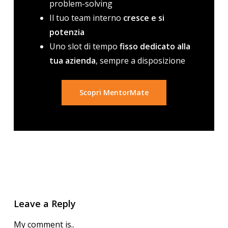
problem-solving
Il tuo team interno
cresce e si
potenzia
Uno slot di tempo
fisso dedicato alla
tua azienda
, sempre a disposizione
Scopri MentorMate
Leave a Reply
My comment is..