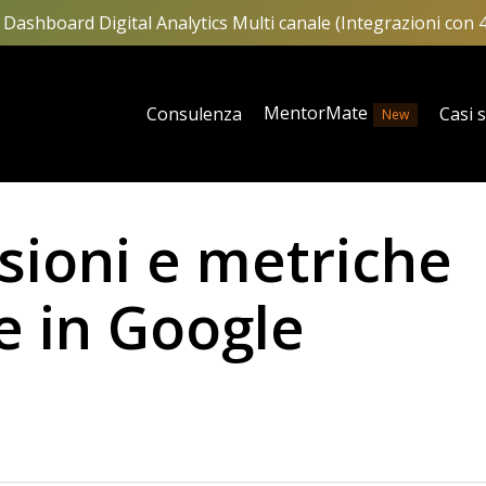
Dashboard Digital Analytics Multi canale (Integrazioni con 
MentorMate
Consulenza
Casi 
New
sioni e metriche
e in Google