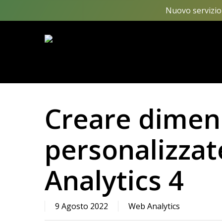
Skip
Nuovo servizio 
to
main
content
Creare dimen
personalizzat
Analytics 4
9 Agosto 2022
Web Analytics