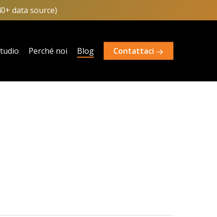
40+ data source)
studio
Perché noi
Blog
Contattaci