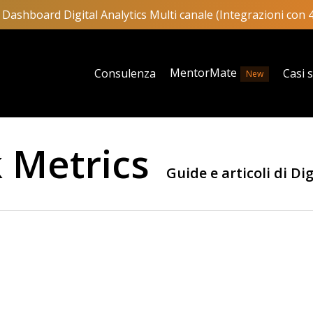
Dashboard Digital Analytics Multi canale (Integrazioni con 
MentorMate
Consulenza
Casi 
New
k Metrics
Guide e articoli di Di