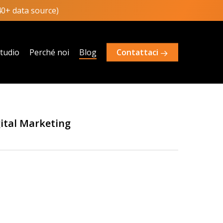
40+ data source)
studio
Perché noi
Blog
Contattaci
gital Marketing