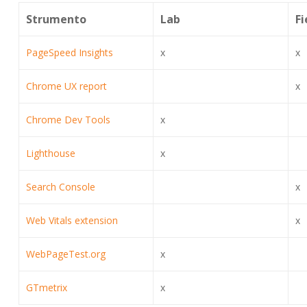
Strumento
Lab
Fi
PageSpeed Insights
x
x
Chrome UX report
x
Chrome Dev Tools
x
Lighthouse
x
Search Console
x
Web Vitals extension
x
WebPageTest.org
x
GTmetrix
x