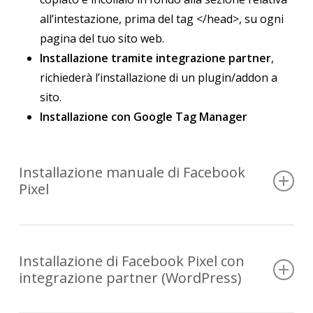
all’intestazione, prima del tag </head>, su ogni
pagina del tuo sito web.
Installazione tramite integrazione partner
,
richiederà l’installazione di un plugin/addon a
sito.
Installazione con Google Tag Manager
Installazione manuale di Facebook
Pixel
Supposto che tu abbia un CMS, per installare
manualmente il codice del Pixel di Facebook è
Installazione di Facebook Pixel con
necessario:
integrazione partner (WordPress)
accedere al pannello di amministrazione del