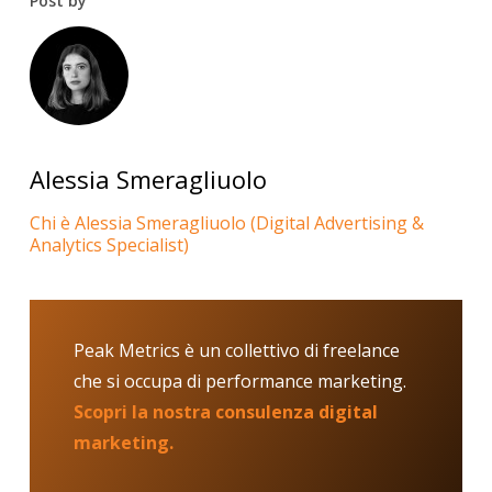
Post by
access_token={TOKEN}. Sarà necessario creare
una richiesta differente per ogni tipologia di
evento che vogliamo tracciare tramite il server
(una richiesta per il ViewContent una per il
Purchase e così via)
Alessia Smeragliuolo
Chi è Alessia Smeragliuolo (Digital Advertising &
Analytics Specialist)
Peak Metrics è un collettivo di freelance
che si occupa di performance marketing.
Scopri la nostra consulenza digital
marketing.