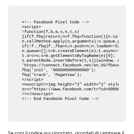
<!-- Facebook Pixel Code -->

<script>

!function(f,b,e,v,n,t,s)

{if(f.fbq)return;n=f.fbq=function(){n.callMetho
n.callMethod.apply(n,arguments):n.queue.push(ar
if(!f._fbq)f._fbq=n;n.push=n;n.loaded=!0;n.vers
n.queue=[];t=b.createElement(e);t.async=!0;

t.src=v;s=b.getElementsByTagName(e)[0];

s.parentNode.insertBefore(t,s)}(window, documen
'https://connect.facebook.net/en_US/fbevents.js
fbq('init', '000000000000000');

fbq('track', 'PageView');

</script>

<noscript><img height="1" width="1" style="disp
src="https://www.facebook.com/tr?id=00000000000
/></noscript>

<!-- End Facebook Pixel Code -->
Se copi il codice qui riportato, ricordati di cambiare il