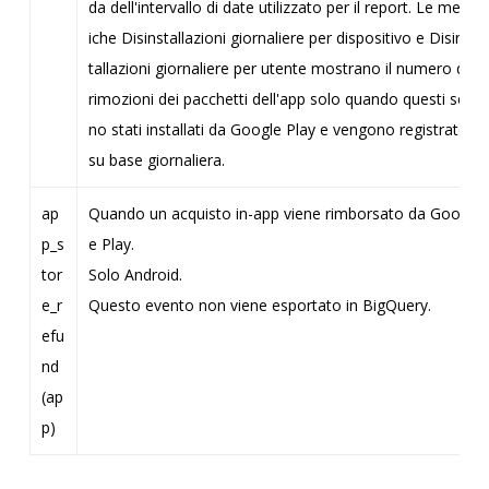
da dell'intervallo di date utilizzato per il report. Le metr
iche Disinstallazioni giornaliere per dispositivo e Disins
tallazioni giornaliere per utente mostrano il numero di
rimozioni dei pacchetti dell'app solo quando questi so
no stati installati da Google Play e vengono registrate
su base giornaliera.
ap
Quando un acquisto in-app viene rimborsato da Googl
p_s
e Play.
tor
Solo Android.
e_r
Questo evento non viene esportato in BigQuery.
efu
nd
(ap
p)