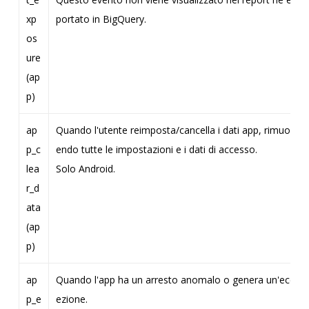
xp
portato in BigQuery.
os
ure
(ap
p)
ap
Quando l'utente reimposta/cancella i dati app, rimuov
p_c
endo tutte le impostazioni e i dati di accesso.
lea
Solo Android.
r_d
ata
(ap
p)
ap
Quando l'app ha un arresto anomalo o genera un'ecc
p_e
ezione.