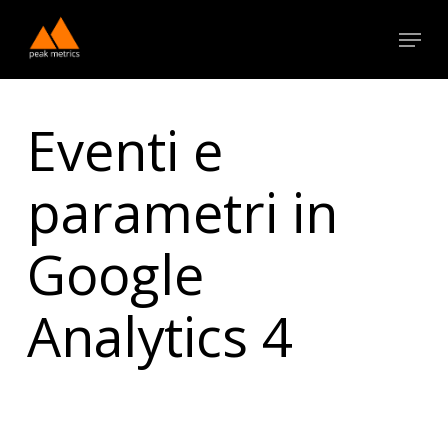
Skip
Menu
to
Close
main
Menu
content
Eventi e
parametri in
Google
Analytics 4