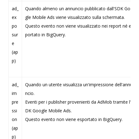
ad_
Quando almeno un annuncio pubblicato dall'SDK Goo
ex
gle Mobile Ads viene visualizzato sulla schermata.
po
Questo evento non viene visualizzato nei report né es
sur
portato in BigQuery.
e
(ap
p)
ad_
Quando un utente visualizza un'impressione dell'annu
im
ncio.
pre
Eventi per i publisher provenienti da AdMob tramite l'S
ssi
DK Google Mobile Ads.
on
Questo evento non viene esportato in BigQuery.
(ap
p)