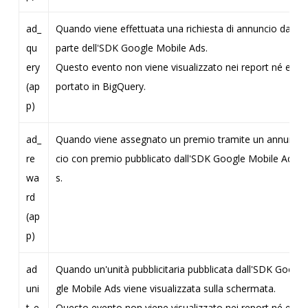
ad_
Quando viene effettuata una richiesta di annuncio da
qu
parte dell'SDK Google Mobile Ads.
ery
Questo evento non viene visualizzato nei report né es
(ap
portato in BigQuery.
p)
ad_
Quando viene assegnato un premio tramite un annun
re
cio con premio pubblicato dall'SDK Google Mobile Ad
wa
s.
rd
(ap
p)
ad
Quando un'unità pubblicitaria pubblicata dall'SDK Goo
uni
gle Mobile Ads viene visualizzata sulla schermata.
t_e
Questo evento non viene visualizzato nei report né es