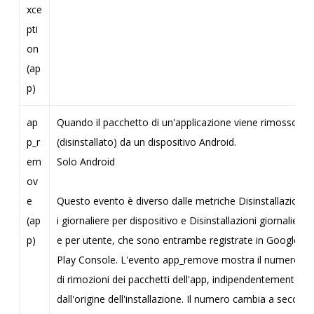
xce
pti
on
(ap
p)
ap
Quando il pacchetto di un'applicazione viene rimosso
p_r
(disinstallato) da un dispositivo Android.
em
Solo Android
ov
e
Questo evento è diverso dalle metriche Disinstallazion
(ap
i giornaliere per dispositivo e Disinstallazioni giornalier
p)
e per utente, che sono entrambe registrate in Google
Play Console. L'evento app_remove mostra il numero
di rimozioni dei pacchetti dell'app, indipendentemente
dall'origine dell'installazione. Il numero cambia a secon