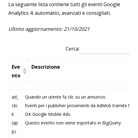
La seguente lista contiene tutti gli eventi Google
Analytics 4: automatici, avanzati e consigliati.
Ultimo aggiornamento: 21/10/2021
Cerca:
Eve
Descrizione
nto
Ev
Descrizione
ad_
Quando un utente fa clic su un annuncio.
e
clic
Eventi per i publisher provenienti da AdMob tramite l'S
nt
k
DK Google Mobile Ads.
o
(ap
Questo evento non viene esportato in BigQuery.
p)