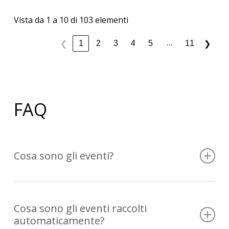
Vista da 1 a 10 di 103 elementi
…
1
2
3
4
5
11
❮
❯
FAQ
Cosa sono gli eventi?
In questo video, esploreremo gli eventi in GA4 e ti
spiegheremo cosa sono e come possono essere
Cosa sono gli eventi raccolti
utilizzati per misurare il coinvolgimento degli utenti
automaticamente?