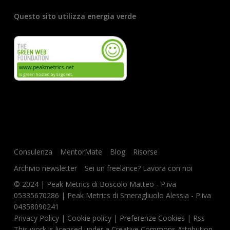
Questo sito utilizza energia verde
Consulenza
MentorMate
Blog
Risorse
Archivio newsletter
Sei un freelance? Lavora con noi
© 2024 | Peak Metrics di Boscolo Matteo - P.iva
05335670286 | Peak Metrics di Smeragliuolo Alessia - P.iva
04358090241
Privacy Policy
|
Cookie policy
|
Preferenze Cookies
|
Rss
This work is licensed under a
Creative Commons Attribution-