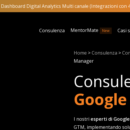
Dashboard Digital Analytics Multi canale (Integrazioni con 
MentorMate
Consulenza
Casi 
New
Home
>
Consulenza
>
Con
Manager
Consul
Google
I nostri
esperti di Googl
GTM, implementando soluzi