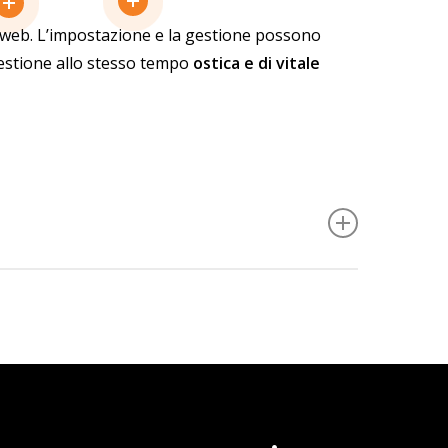
o web.
L’impostazione e la gestione possono
 gestione allo stesso tempo
ostica e di vitale
tag sul proprio sito web e sulle proprie app
anti che gli utenti compiono sul vostro sito
 su link, visualizzazioni di video e altro ancora.