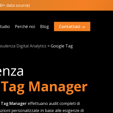
40+ data source)
studio
Perché noi
Blog
Contattaci
sulenza Digital Analytics
>
Google Tag
enza
 Tag Manager
e Tag Manager
effettuano audit completi di
oni personalizzate in base alle esigenze di