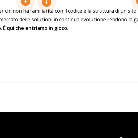
r chi non ha familiarità con il codice e la struttura di un sit
il mercato delle soluzioni in continua evoluzione rendono la
e.
È qui che entriamo in gioco.
 che consente ai marketer di creare, gestire e distribuire 
Con Google Tag Manager è possibile taggare le azioni import
e acquisti, download, visualizzazioni di video, download, clic