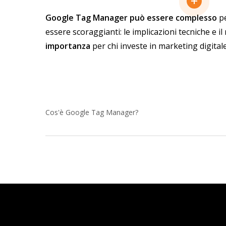
Google Tag Manager può essere complesso
pe
essere scoraggianti: le implicazioni tecniche e 
importanza
per chi investe in marketing digital
Cos'è Google Tag Manager?
Google Tag Manager è una piattaforma di tagging
senza dover aggiornare manualmente il codice. 
web per tracciare le prestazioni di marketing, com