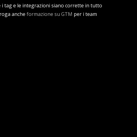
i tag e le integrazioni siano corrette in tutto
 eroga anche
formazione su GTM
per i team